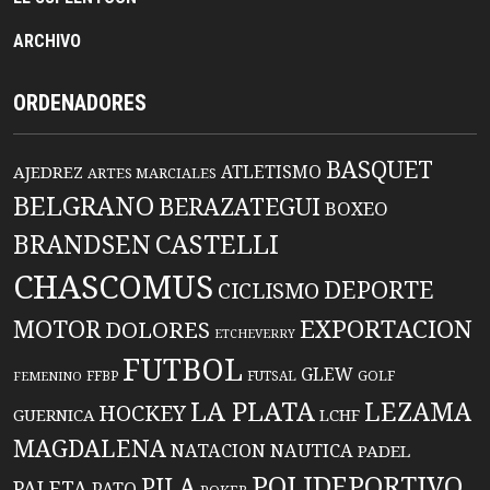
ARCHIVO
ORDENADORES
BASQUET
ATLETISMO
AJEDREZ
ARTES MARCIALES
BELGRANO
BERAZATEGUI
BOXEO
BRANDSEN
CASTELLI
CHASCOMUS
DEPORTE
CICLISMO
EXPORTACION
MOTOR
DOLORES
ETCHEVERRY
FUTBOL
GLEW
FFBP
FUTSAL
GOLF
FEMENINO
LA PLATA
LEZAMA
HOCKEY
GUERNICA
LCHF
MAGDALENA
NATACION
NAUTICA
PADEL
POLIDEPORTIVO
PILA
PALETA
PATO