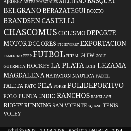
BASQUET
ATLETISMO
AJEDREZ
ARTES MARCIALES
BELGRANO
BERAZATEGUI
BOXEO
BRANDSEN
CASTELLI
CHASCOMUS
DEPORTE
CICLISMO
EXPORTACION
MOTOR
DOLORES
ETCHEVERRY
FUTBOL
GLEW
FFBP
FUTSAL
GOLF
FEMENINO
LA PLATA
LEZAMA
HOCKEY
GUERNICA
LCHF
MAGDALENA
NATACION
NAUTICA
PADEL
POLIDEPORTIVO
PILA
PALETA
PATO
POKER
RANCHOS
PUNTA INDIO
POLO
RANELAGH
RUGBY
RUNNING
TENIS
SAN VICENTE
SQUASH
VOLEY
Edición 6803 - 10-08-2026 - Registro DNDA: RL-2024-