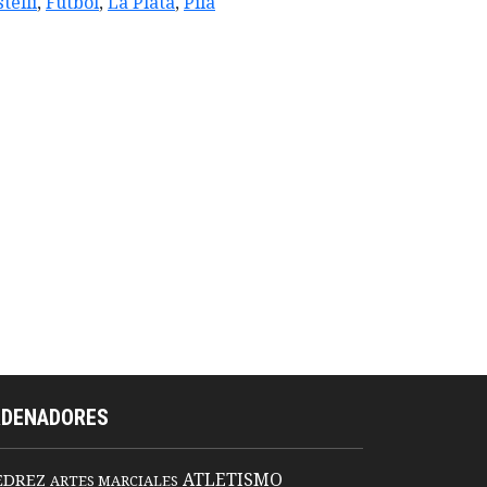
telli
,
Futbol
,
La Plata
,
Pila
RDENADORES
ATLETISMO
EDREZ
ARTES MARCIALES