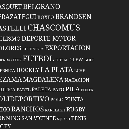
BELGRANO
ASQUET
BRANDSEN
ERAZATEGUI
BOXEO
CHASCOMUS
ASTELLI
DEPORTE MOTOR
ICLISMO
EXPORTACION
OLORES
ETCHEVERRY
FUTBOL
GLEW
FFBP
FUTSAL
GOLF
MENINO
LA PLATA
HOCKEY
ERNICA
LCHF
EZAMA
MAGDALENA
NATACION
PILA
PALETA
UTICA
PATO
PADEL
POKER
OLIDEPORTIVO
PUNTA
POLO
RANCHOS
RUGBY
NDIO
RANELAGH
UNNING
TENIS
SAN VICENTE
SQUASH
OLEY