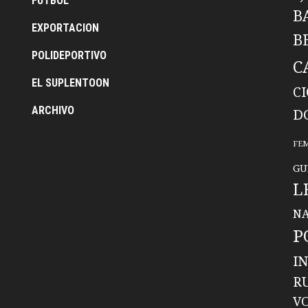
FUTBOL
B
EXPORTACION
B
POLIDEPORTIVO
C
EL SUPLENTOON
C
ARCHIVO
D
FE
GU
L
NA
P
I
R
V