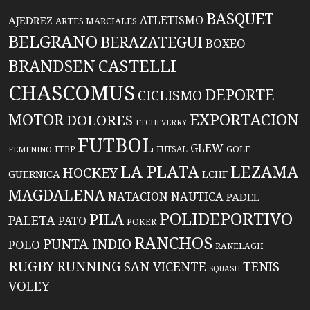
BASQUET
ATLETISMO
AJEDREZ
ARTES MARCIALES
BELGRANO
BERAZATEGUI
BOXEO
BRANDSEN
CASTELLI
CHASCOMUS
DEPORTE
CICLISMO
EXPORTACION
MOTOR
DOLORES
ETCHEVERRY
FUTBOL
GLEW
FFBP
FUTSAL
GOLF
FEMENINO
LA PLATA
LEZAMA
HOCKEY
GUERNICA
LCHF
MAGDALENA
NATACION
NAUTICA
PADEL
POLIDEPORTIVO
PILA
PALETA
PATO
POKER
RANCHOS
PUNTA INDIO
POLO
RANELAGH
RUGBY
RUNNING
TENIS
SAN VICENTE
SQUASH
VOLEY