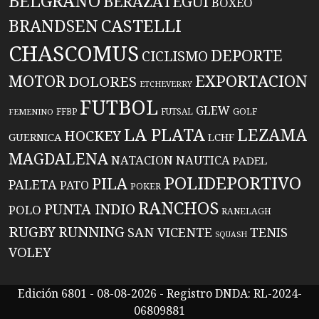
BELGRANO
BERAZATEGUI
BOXEO
BRANDSEN
CASTELLI
CHASCOMUS
DEPORTE
CICLISMO
EXPORTACION
MOTOR
DOLORES
ETCHEVERRY
FUTBOL
GLEW
FFBP
FUTSAL
GOLF
FEMENINO
LA PLATA
LEZAMA
HOCKEY
GUERNICA
LCHF
MAGDALENA
NATACION
NAUTICA
PADEL
POLIDEPORTIVO
PILA
PALETA
PATO
POKER
RANCHOS
PUNTA INDIO
POLO
RANELAGH
RUGBY
RUNNING
TENIS
SAN VICENTE
SQUASH
VOLEY
Edición 6801 - 08-08-2026 - Registro DNDA: RL-2024-
06809881