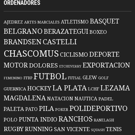
ORDENADORES
BASQUET
ATLETISMO
AJEDREZ
ARTES MARCIALES
BELGRANO
BERAZATEGUI
BOXEO
BRANDSEN
CASTELLI
CHASCOMUS
DEPORTE
CICLISMO
EXPORTACION
MOTOR
DOLORES
ETCHEVERRY
FUTBOL
GLEW
FFBP
FUTSAL
GOLF
FEMENINO
LA PLATA
LEZAMA
HOCKEY
GUERNICA
LCHF
MAGDALENA
NATACION
NAUTICA
PADEL
POLIDEPORTIVO
PILA
PALETA
PATO
POKER
RANCHOS
PUNTA INDIO
POLO
RANELAGH
RUGBY
RUNNING
TENIS
SAN VICENTE
SQUASH