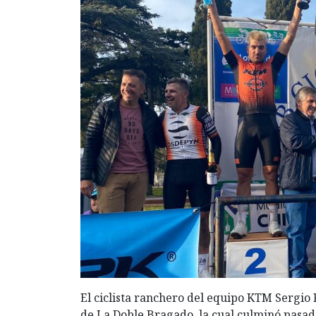
El ciclista ranchero del equipo KTM Sergio 
de La Doble Bragado, la cual culminó pasada