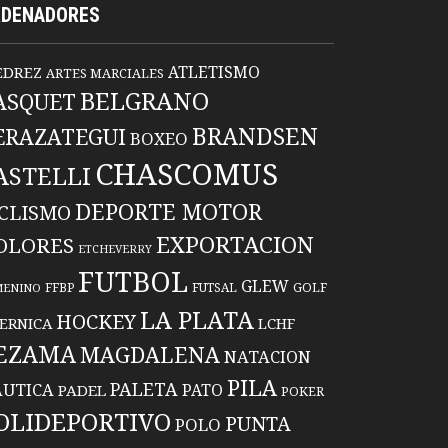
RDENADORES
ATLETISMO
EDREZ
ARTES MARCIALES
BELGRANO
ASQUET
BRANDSEN
ERAZATEGUI
BOXEO
CHASCOMUS
ASTELLI
DEPORTE MOTOR
ICLISMO
EXPORTACION
OLORES
ETCHEVERRY
FUTBOL
GLEW
FFBP
FUTSAL
GOLF
MENINO
LA PLATA
HOCKEY
ERNICA
LCHF
EZAMA
MAGDALENA
NATACION
PILA
PALETA
UTICA
PATO
PADEL
POKER
OLIDEPORTIVO
PUNTA
POLO