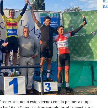
Be
Ra
Fredes se quedó este viernes con la primera etapa
 las 16 en Chivilcoy tras completar el trayecto que