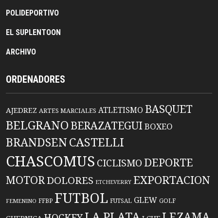
POLIDEPORTIVO
EL SUPLENTOON
ARCHIVO
ORDENADORES
BASQUET
ATLETISMO
AJEDREZ
ARTES MARCIALES
BELGRANO
BERAZATEGUI
BOXEO
BRANDSEN
CASTELLI
CHASCOMUS
DEPORTE
CICLISMO
EXPORTACION
MOTOR
DOLORES
ETCHEVERRY
FUTBOL
GLEW
FFBP
FUTSAL
GOLF
FEMENINO
LA PLATA
LEZAMA
HOCKEY
GUERNICA
LCHF