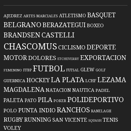
BASQUET
ATLETISMO
AJEDREZ
ARTES MARCIALES
BELGRANO
BERAZATEGUI
BOXEO
BRANDSEN
CASTELLI
CHASCOMUS
DEPORTE
CICLISMO
EXPORTACION
MOTOR
DOLORES
ETCHEVERRY
FUTBOL
GLEW
FFBP
FUTSAL
GOLF
FEMENINO
LA PLATA
LEZAMA
HOCKEY
GUERNICA
LCHF
MAGDALENA
NATACION
NAUTICA
PADEL
POLIDEPORTIVO
PILA
PALETA
PATO
POKER
RANCHOS
PUNTA INDIO
POLO
RANELAGH
RUGBY
RUNNING
TENIS
SAN VICENTE
SQUASH
VOLEY