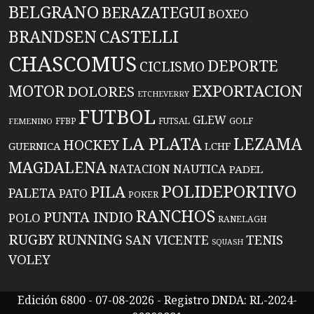
BELGRANO
BERAZATEGUI
BOXEO
BRANDSEN
CASTELLI
CHASCOMUS
DEPORTE
CICLISMO
EXPORTACION
MOTOR
DOLORES
ETCHEVERRY
FUTBOL
GLEW
FFBP
FUTSAL
GOLF
FEMENINO
LA PLATA
LEZAMA
HOCKEY
GUERNICA
LCHF
MAGDALENA
NATACION
NAUTICA
PADEL
POLIDEPORTIVO
PILA
PALETA
PATO
POKER
RANCHOS
PUNTA INDIO
POLO
RANELAGH
RUGBY
RUNNING
TENIS
SAN VICENTE
SQUASH
VOLEY
Edición 6800 - 07-08-2026 - Registro DNDA: RL-2024-