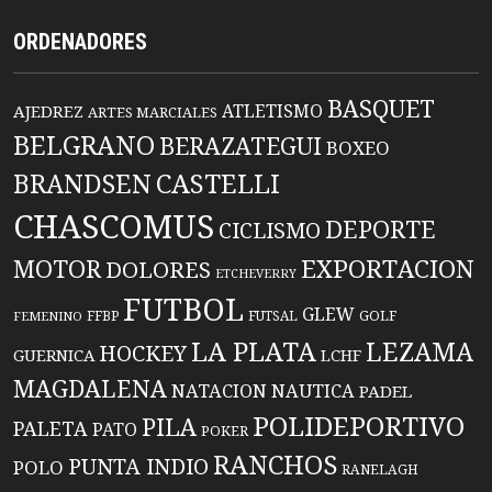
ORDENADORES
BASQUET
ATLETISMO
AJEDREZ
ARTES MARCIALES
BELGRANO
BERAZATEGUI
BOXEO
BRANDSEN
CASTELLI
CHASCOMUS
DEPORTE
CICLISMO
EXPORTACION
MOTOR
DOLORES
ETCHEVERRY
FUTBOL
GLEW
FFBP
FUTSAL
GOLF
FEMENINO
LA PLATA
LEZAMA
HOCKEY
GUERNICA
LCHF
MAGDALENA
NATACION
NAUTICA
PADEL
POLIDEPORTIVO
PILA
PALETA
PATO
POKER
RANCHOS
PUNTA INDIO
POLO
RANELAGH