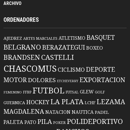
ARCHIVO
ORDENADORES
BASQUET
ATLETISMO
AJEDREZ
ARTES MARCIALES
BELGRANO
BERAZATEGUI
BOXEO
BRANDSEN
CASTELLI
CHASCOMUS
DEPORTE
CICLISMO
EXPORTACION
MOTOR
DOLORES
ETCHEVERRY
FUTBOL
GLEW
FFBP
FUTSAL
GOLF
FEMENINO
LA PLATA
LEZAMA
HOCKEY
GUERNICA
LCHF
MAGDALENA
NATACION
NAUTICA
PADEL
POLIDEPORTIVO
PILA
PALETA
PATO
POKER