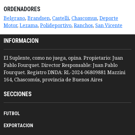
ORDENADORES
Belgrano
,
Brandsen
,
Castelli
,
Chascomus
,
Deporte
Motor
,
Lezama
,
Polideportivo
,
Ranchos
,
San Vicente
INFORMACION
El Suplente, como no juega, opina. Propietario: Juan
Pablo Fourquet. Director Responsable: Juan Pablo
Fourquet. Registro DNDA: RL-2024-06809881 Mazzini
164, Chascomús, provincia de Buenos Aires
SECCIONES
FUTBOL
EXPORTACION