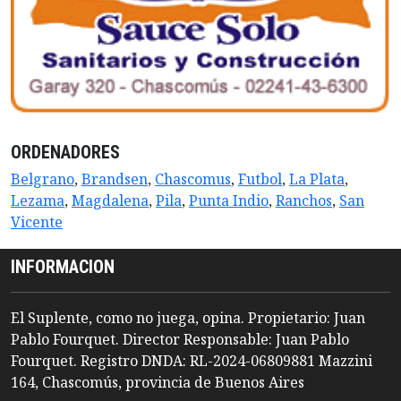
ORDENADORES
Belgrano
,
Brandsen
,
Chascomus
,
Futbol
,
La Plata
,
Lezama
,
Magdalena
,
Pila
,
Punta Indio
,
Ranchos
,
San
Vicente
INFORMACION
El Suplente, como no juega, opina. Propietario: Juan
Pablo Fourquet. Director Responsable: Juan Pablo
Fourquet. Registro DNDA: RL-2024-06809881 Mazzini
164, Chascomús, provincia de Buenos Aires