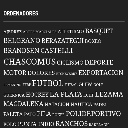
ORDENADORES
BASQUET
ATLETISMO
AJEDREZ
ARTES MARCIALES
BELGRANO
BERAZATEGUI
BOXEO
BRANDSEN
CASTELLI
CHASCOMUS
DEPORTE
CICLISMO
EXPORTACION
MOTOR
DOLORES
ETCHEVERRY
FUTBOL
GLEW
FFBP
FUTSAL
GOLF
FEMENINO
LA PLATA
LEZAMA
HOCKEY
GUERNICA
LCHF
MAGDALENA
NATACION
NAUTICA
PADEL
POLIDEPORTIVO
PILA
PALETA
PATO
POKER
RANCHOS
PUNTA INDIO
POLO
RANELAGH