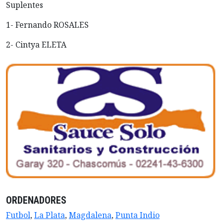
Suplentes
1- Fernando ROSALES
2- Cintya ELETA
ORDENADORES
Futbol
,
La Plata
,
Magdalena
,
Punta Indio