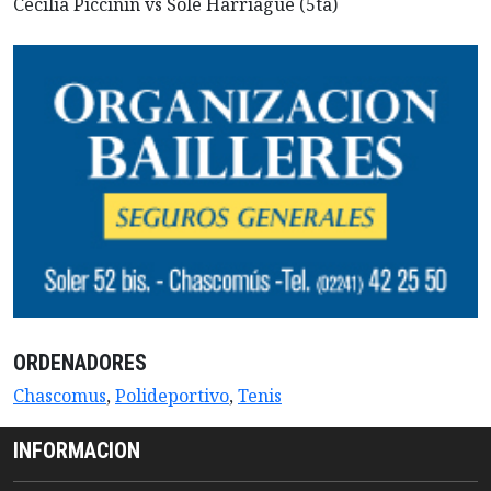
Cecilia Piccinin vs Sole Harriague (5ta)
ORDENADORES
Chascomus
,
Polideportivo
,
Tenis
INFORMACION