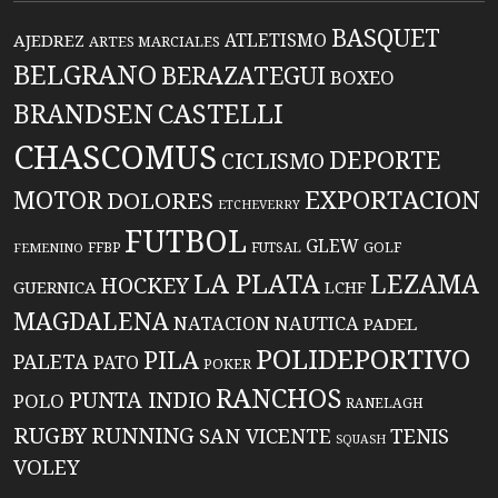
BASQUET
ATLETISMO
AJEDREZ
ARTES MARCIALES
BELGRANO
BERAZATEGUI
BOXEO
BRANDSEN
CASTELLI
CHASCOMUS
DEPORTE
CICLISMO
EXPORTACION
MOTOR
DOLORES
ETCHEVERRY
FUTBOL
GLEW
FFBP
FUTSAL
GOLF
FEMENINO
LA PLATA
LEZAMA
HOCKEY
GUERNICA
LCHF
MAGDALENA
NATACION
NAUTICA
PADEL
POLIDEPORTIVO
PILA
PALETA
PATO
POKER
RANCHOS
PUNTA INDIO
POLO
RANELAGH
RUGBY
RUNNING
TENIS
SAN VICENTE
SQUASH
VOLEY