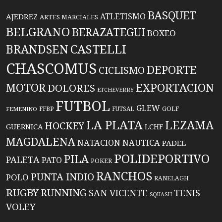
BASQUET
ATLETISMO
AJEDREZ
ARTES MARCIALES
BELGRANO
BERAZATEGUI
BOXEO
BRANDSEN
CASTELLI
CHASCOMUS
DEPORTE
CICLISMO
EXPORTACION
MOTOR
DOLORES
ETCHEVERRY
FUTBOL
GLEW
FFBP
FUTSAL
GOLF
FEMENINO
LA PLATA
LEZAMA
HOCKEY
GUERNICA
LCHF
MAGDALENA
NATACION
NAUTICA
PADEL
POLIDEPORTIVO
PILA
PALETA
PATO
POKER
RANCHOS
PUNTA INDIO
POLO
RANELAGH
RUGBY
RUNNING
TENIS
SAN VICENTE
SQUASH
VOLEY