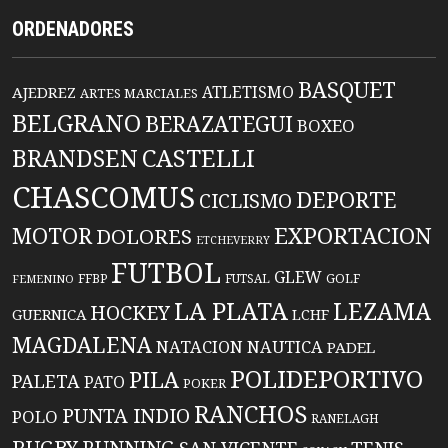
ORDENADORES
BASQUET
ATLETISMO
AJEDREZ
ARTES MARCIALES
BELGRANO
BERAZATEGUI
BOXEO
BRANDSEN
CASTELLI
CHASCOMUS
DEPORTE
CICLISMO
EXPORTACION
MOTOR
DOLORES
ETCHEVERRY
FUTBOL
GLEW
FFBP
FUTSAL
GOLF
FEMENINO
LA PLATA
LEZAMA
HOCKEY
GUERNICA
LCHF
MAGDALENA
NATACION
NAUTICA
PADEL
POLIDEPORTIVO
PILA
PALETA
PATO
POKER
RANCHOS
PUNTA INDIO
POLO
RANELAGH
RUGBY
RUNNING
TENIS