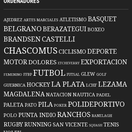
ORDENADORES
BASQUET
ATLETISMO
AJEDREZ
ARTES MARCIALES
BELGRANO
BERAZATEGUI
BOXEO
BRANDSEN
CASTELLI
CHASCOMUS
DEPORTE
CICLISMO
EXPORTACION
MOTOR
DOLORES
ETCHEVERRY
FUTBOL
GLEW
FFBP
FUTSAL
GOLF
FEMENINO
LA PLATA
LEZAMA
HOCKEY
GUERNICA
LCHF
MAGDALENA
NATACION
NAUTICA
PADEL
POLIDEPORTIVO
PILA
PALETA
PATO
POKER
RANCHOS
PUNTA INDIO
POLO
RANELAGH
RUGBY
RUNNING
TENIS
SAN VICENTE
SQUASH