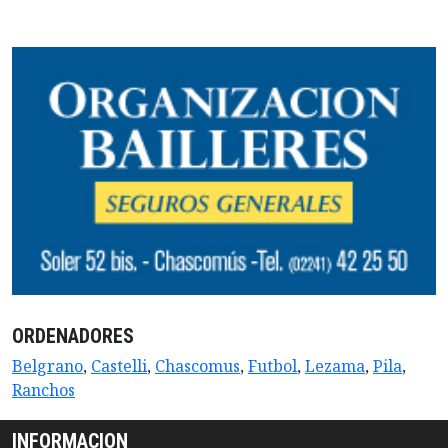
ORDENADORES
Belgrano
,
Castelli
,
Chascomus
,
Futbol
,
Lezama
,
Pila
,
Ranchos
INFORMACION