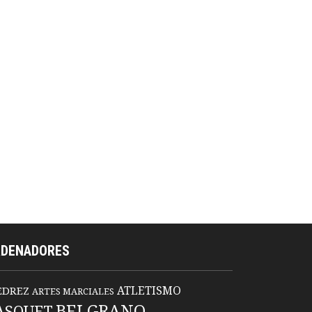
RDENADORES
ATLETISMO
EDREZ
ARTES MARCIALES
BELGRANO
ASQUET