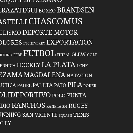
BRANDSEN
ERAZATEGUI
BOXEO
CHASCOMUS
ASTELLI
DEPORTE MOTOR
ICLISMO
EXPORTACION
OLORES
ETCHEVERRY
FUTBOL
GLEW
FFBP
FUTSAL
GOLF
MENINO
LA PLATA
HOCKEY
ERNICA
LCHF
EZAMA
MAGDALENA
NATACION
PILA
PALETA
UTICA
PATO
PADEL
POKER
OLIDEPORTIVO
PUNTA
POLO
RANCHOS
RUGBY
NDIO
RANELAGH
UNNING
TENIS
SAN VICENTE
SQUASH
OLEY