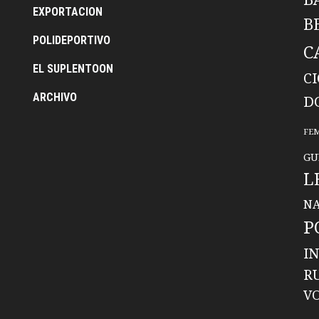
EXPORTACION
B
POLIDEPORTIVO
C
EL SUPLENTOON
C
ARCHIVO
D
FE
GU
L
NA
P
I
R
V