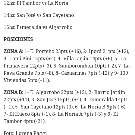
12hs: El Tambor vs La Noria
14hs: San José vs San Cayetano
16hs: Esmeralda vs Algarrobo
POSICIONES
ZONA A
: 1- El Porteño 23pts (+16), 2- Iporá 21pts (+12),
3- Comi Pini 15pts (+4), 4- Villa Luján 14pts (+6), 5- La
Primavera 12pts (-3), 6- Samborombón 10pts (-2), 7- La
Pava Grande 7pts (-8), 8- Casuarinas 7pts (-12) y 9- 139
Viviendas 5pts (-11).
ZONA B
: 1- El Algarrobo 22pts (+15), 2- Barrio Jardín
22pts (+11), 3- San José 15pts, (+4), 4- Esmeralda 14pts
(+1), 5- San Cayetano 12pts (0), 6- La Noria B 9pts (-6),
7- El Hueco 8pts (-1), 8- La Noria A 7pts (-3) y 9- El
Tambor 4pts (-21).
Foto: Lorena Paggi