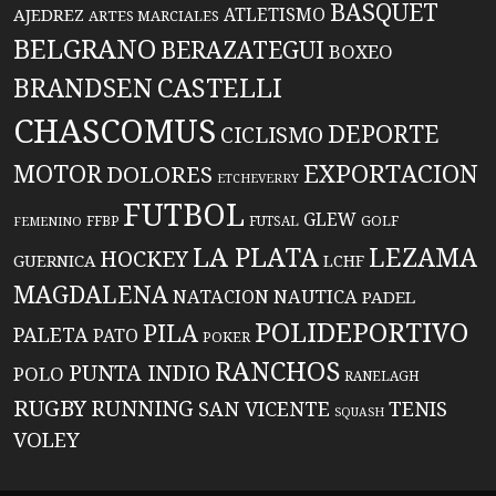
BASQUET
ATLETISMO
AJEDREZ
ARTES MARCIALES
BELGRANO
BERAZATEGUI
BOXEO
BRANDSEN
CASTELLI
CHASCOMUS
DEPORTE
CICLISMO
EXPORTACION
MOTOR
DOLORES
ETCHEVERRY
FUTBOL
GLEW
FFBP
FUTSAL
GOLF
FEMENINO
LA PLATA
LEZAMA
HOCKEY
GUERNICA
LCHF
MAGDALENA
NATACION
NAUTICA
PADEL
POLIDEPORTIVO
PILA
PALETA
PATO
POKER
RANCHOS
PUNTA INDIO
POLO
RANELAGH
RUGBY
RUNNING
TENIS
SAN VICENTE
SQUASH
VOLEY