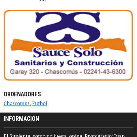
ORDENADORES
Chascomus
,
Futbol
INFORMACION
El Suplente, como no juega, opina. Propietario: Juan