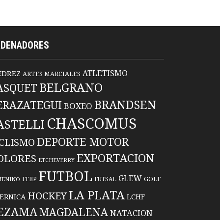
RDENADORES
ATLETISMO
EDREZ
ARTES MARCIALES
BELGRANO
ASQUET
BRANDSEN
ERAZATEGUI
BOXEO
CHASCOMUS
ASTELLI
DEPORTE MOTOR
ICLISMO
EXPORTACION
OLORES
ETCHEVERRY
FUTBOL
GLEW
FFBP
FUTSAL
GOLF
MENINO
LA PLATA
HOCKEY
ERNICA
LCHF
EZAMA
MAGDALENA
NATACION