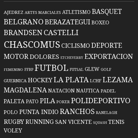
BASQUET
ATLETISMO
AJEDREZ
ARTES MARCIALES
BELGRANO
BERAZATEGUI
BOXEO
BRANDSEN
CASTELLI
CHASCOMUS
DEPORTE
CICLISMO
EXPORTACION
MOTOR
DOLORES
ETCHEVERRY
FUTBOL
GLEW
FFBP
FUTSAL
GOLF
FEMENINO
LA PLATA
LEZAMA
HOCKEY
GUERNICA
LCHF
MAGDALENA
NATACION
NAUTICA
PADEL
POLIDEPORTIVO
PILA
PALETA
PATO
POKER
RANCHOS
PUNTA INDIO
POLO
RANELAGH
RUGBY
RUNNING
TENIS
SAN VICENTE
SQUASH
VOLEY