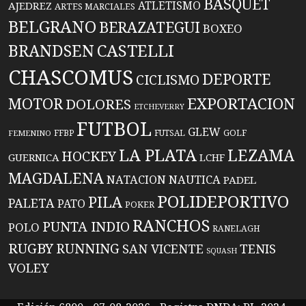
BASQUET
ATLETISMO
AJEDREZ
ARTES MARCIALES
BELGRANO
BERAZATEGUI
BOXEO
BRANDSEN
CASTELLI
CHASCOMUS
DEPORTE
CICLISMO
EXPORTACION
MOTOR
DOLORES
ETCHEVERRY
FUTBOL
GLEW
FFBP
FUTSAL
GOLF
FEMENINO
LA PLATA
LEZAMA
HOCKEY
GUERNICA
LCHF
MAGDALENA
NATACION
NAUTICA
PADEL
POLIDEPORTIVO
PILA
PALETA
PATO
POKER
RANCHOS
PUNTA INDIO
POLO
RANELAGH
RUGBY
RUNNING
TENIS
SAN VICENTE
SQUASH
VOLEY