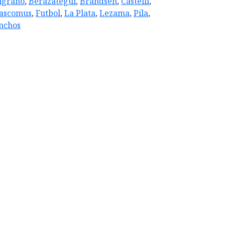
lgrano
,
Berazategui
,
Brandsen
,
Castelli
,
ascomus
,
Futbol
,
La Plata
,
Lezama
,
Pila
,
nchos