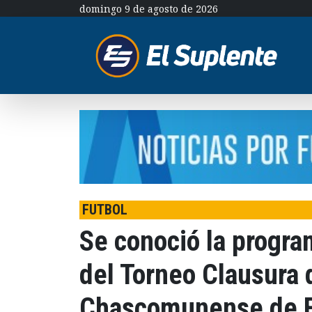
domingo 9 de agosto de 2026
FUTBOL
Se conoció la progra
del Torneo Clausura d
Chascomunense de F