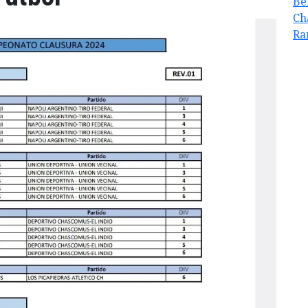
Be
Ch
Ra