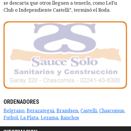
se descarta que otros lleguen a tenerlo, como LeFu
Club o Independiente Castelli”, terminó el Roda.
ORDENADORES
Belgrano
,
Berazategui
,
Brandsen
,
Castelli
,
Chascomus
,
Futbol
,
La Plata
,
Lezama
,
Ranchos