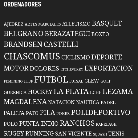
ORDENADORES
BASQUET
ATLETISMO
AJEDREZ
ARTES MARCIALES
BELGRANO
BERAZATEGUI
BOXEO
BRANDSEN
CASTELLI
CHASCOMUS
DEPORTE
CICLISMO
EXPORTACION
MOTOR
DOLORES
ETCHEVERRY
FUTBOL
GLEW
FFBP
FUTSAL
GOLF
FEMENINO
LA PLATA
LEZAMA
HOCKEY
GUERNICA
LCHF
MAGDALENA
NATACION
NAUTICA
PADEL
POLIDEPORTIVO
PILA
PALETA
PATO
POKER
RANCHOS
PUNTA INDIO
POLO
RANELAGH
RUGBY
RUNNING
TENIS
SAN VICENTE
SQUASH