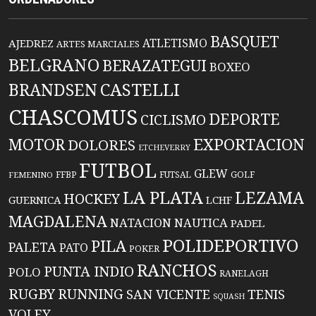
BASQUET
ATLETISMO
AJEDREZ
ARTES MARCIALES
BELGRANO
BERAZATEGUI
BOXEO
BRANDSEN
CASTELLI
CHASCOMUS
DEPORTE
CICLISMO
EXPORTACION
MOTOR
DOLORES
ETCHEVERRY
FUTBOL
GLEW
FFBP
FUTSAL
GOLF
FEMENINO
LA PLATA
LEZAMA
HOCKEY
GUERNICA
LCHF
MAGDALENA
NATACION
NAUTICA
PADEL
POLIDEPORTIVO
PILA
PALETA
PATO
POKER
RANCHOS
PUNTA INDIO
POLO
RANELAGH
RUGBY
RUNNING
TENIS
SAN VICENTE
SQUASH
VOLEY