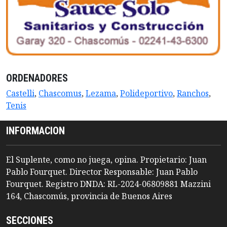
ORDENADORES
Castelli
,
Chascomus
,
Lezama
,
Polideportivo
,
Ranchos
,
Tenis
INFORMACION
El Suplente, como no juega, opina. Propietario: Juan
Pablo Fourquet. Director Responsable: Juan Pablo
Fourquet. Registro DNDA: RL-2024-06809881 Mazzini
164, Chascomús, provincia de Buenos Aires
SECCIONES