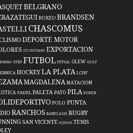
BELGRANO
ASQUET
BRANDSEN
ERAZATEGUI
BOXEO
CHASCOMUS
ASTELLI
DEPORTE MOTOR
ICLISMO
EXPORTACION
OLORES
ETCHEVERRY
FUTBOL
GLEW
FFBP
FUTSAL
GOLF
MENINO
LA PLATA
HOCKEY
ERNICA
LCHF
EZAMA
MAGDALENA
NATACION
PILA
PALETA
UTICA
PATO
PADEL
POKER
OLIDEPORTIVO
PUNTA
POLO
RANCHOS
RUGBY
NDIO
RANELAGH
UNNING
TENIS
SAN VICENTE
SQUASH
OLEY