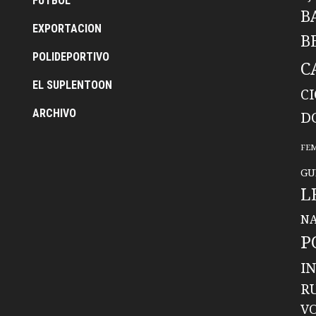
FUTBOL
B
EXPORTACION
B
POLIDEPORTIVO
C
EL SUPLENTOON
C
ARCHIVO
D
FE
GU
L
NA
P
I
R
V