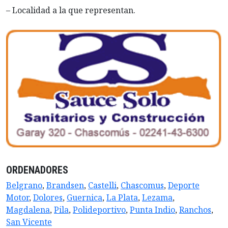
– Localidad a la que representan.
ORDENADORES
Belgrano
,
Brandsen
,
Castelli
,
Chascomus
,
Deporte
Motor
,
Dolores
,
Guernica
,
La Plata
,
Lezama
,
Magdalena
,
Pila
,
Polideportivo
,
Punta Indio
,
Ranchos
,
San Vicente