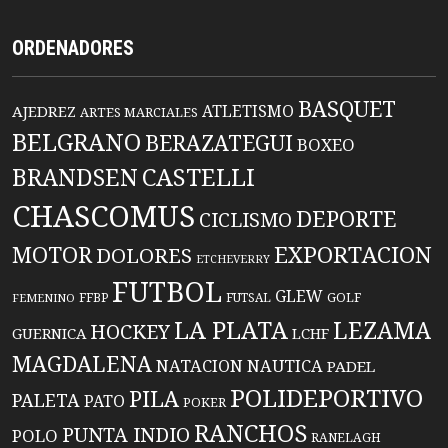
ORDENADORES
BASQUET
ATLETISMO
AJEDREZ
ARTES MARCIALES
BELGRANO
BERAZATEGUI
BOXEO
BRANDSEN
CASTELLI
CHASCOMUS
DEPORTE
CICLISMO
EXPORTACION
MOTOR
DOLORES
ETCHEVERRY
FUTBOL
GLEW
FFBP
FUTSAL
GOLF
FEMENINO
LA PLATA
LEZAMA
HOCKEY
GUERNICA
LCHF
MAGDALENA
NATACION
NAUTICA
PADEL
POLIDEPORTIVO
PILA
PALETA
PATO
POKER
RANCHOS
PUNTA INDIO
POLO
RANELAGH