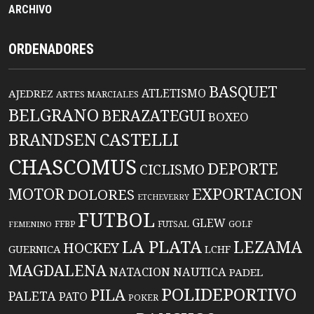
ARCHIVO
ORDENADORES
BASQUET
ATLETISMO
AJEDREZ
ARTES MARCIALES
BELGRANO
BERAZATEGUI
BOXEO
BRANDSEN
CASTELLI
CHASCOMUS
DEPORTE
CICLISMO
EXPORTACION
MOTOR
DOLORES
ETCHEVERRY
FUTBOL
GLEW
FFBP
FUTSAL
GOLF
FEMENINO
LA PLATA
LEZAMA
HOCKEY
GUERNICA
LCHF
MAGDALENA
NATACION
NAUTICA
PADEL
POLIDEPORTIVO
PILA
PALETA
PATO
POKER