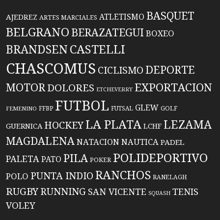
BASQUET
ATLETISMO
AJEDREZ
ARTES MARCIALES
BELGRANO
BERAZATEGUI
BOXEO
BRANDSEN
CASTELLI
CHASCOMUS
DEPORTE
CICLISMO
EXPORTACION
MOTOR
DOLORES
ETCHEVERRY
FUTBOL
GLEW
FFBP
FUTSAL
GOLF
FEMENINO
LA PLATA
LEZAMA
HOCKEY
GUERNICA
LCHF
MAGDALENA
NATACION
NAUTICA
PADEL
POLIDEPORTIVO
PILA
PALETA
PATO
POKER
RANCHOS
PUNTA INDIO
POLO
RANELAGH
RUGBY
RUNNING
TENIS
SAN VICENTE
SQUASH
VOLEY