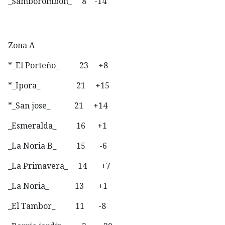
_Samborombon_ 8 -14
Zona A
*_El Porteño_ 23 +8
*_Ipora_ 21 +15
*_San jose_ 21 +14
_Esmeralda_ 16 +1
_La Noria B_ 15 -6
_La Primavera_ 14 +7
_La Noria_ 13 +1
_El Tambor_ 11 -8