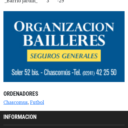
_Barrio jardin_ 3 -29
ORDENADORES
Chascomus
,
Futbol
INFORMACION