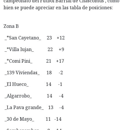
campeonato del Fútbol Barrial de Chascomús , como
bien se puede apreciar en las tabla de posiciones:
Zona B
_*San Cayetano_ 23 +12
_*Villa lujan_ 22 +9
_*Comi Pini_ 21 +17
_139 Viviendas_ 18 -2
_El Hueco_ 14 -1
_Algarrobo_ 14 -4
_La Pava grande_ 13 -4
_30 de Mayo_ 11 -14