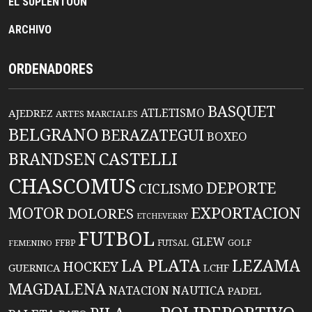
EL SUPLENTOON
ARCHIVO
ORDENADORES
BASQUET
ATLETISMO
AJEDREZ
ARTES MARCIALES
BELGRANO
BERAZATEGUI
BOXEO
BRANDSEN
CASTELLI
CHASCOMUS
DEPORTE
CICLISMO
EXPORTACION
MOTOR
DOLORES
ETCHEVERRY
FUTBOL
GLEW
FFBP
FUTSAL
GOLF
FEMENINO
LA PLATA
LEZAMA
HOCKEY
GUERNICA
LCHF
MAGDALENA
NATACION
NAUTICA
PADEL