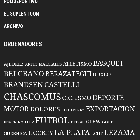
POLIDEPORTIVO
EL SUPLENTOON
ARCHIVO
ORDENADORES
BASQUET
ATLETISMO
AJEDREZ
ARTES MARCIALES
BELGRANO
BERAZATEGUI
BOXEO
BRANDSEN
CASTELLI
CHASCOMUS
DEPORTE
CICLISMO
EXPORTACION
MOTOR
DOLORES
ETCHEVERRY
FUTBOL
GLEW
FFBP
FUTSAL
GOLF
FEMENINO
LA PLATA
LEZAMA
HOCKEY
GUERNICA
LCHF