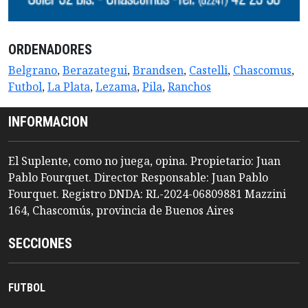
ORDENADORES
Belgrano
,
Berazategui
,
Brandsen
,
Castelli
,
Chascomus
,
Futbol
,
La Plata
,
Lezama
,
Pila
,
Ranchos
INFORMACION
El Suplente, como no juega, opina. Propietario: Juan
Pablo Fourquet. Director Responsable: Juan Pablo
Fourquet. Registro DNDA: RL-2024-06809881 Mazzini
164, Chascomús, provincia de Buenos Aires
SECCIONES
FUTBOL