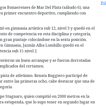
Po
egos Bonaerenses de Mar Del Plata (sábado 6), una
 su primer encuentro deportivo, cumpliendo con
ió en gimnasia artística sub 12, nivel 3 y quedó en el
to de competencia en esta disciplina y categoría,
un gran puntaje colocándose en la sexta posición.
en Gimnasia, Jazmín Alba Lombillo quedó en el
encia sub 15 nivel 2.
no tuvieron un buen arranque y se fueron derrotadas
complicados del certamen.
ista de atletismo. Renata Ruggiero participó de
ar entre las primeras ocho, cabe destacar que una de
tegoría.
ipe Stagnaro, quien compitió en 2000 metros en la
ra estupenda, que lo supo tener en segundo lugar en