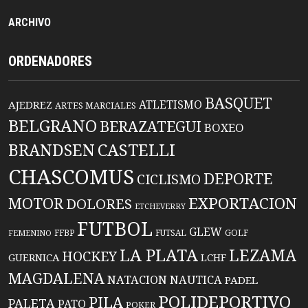
ARCHIVO
ORDENADORES
BASQUET
ATLETISMO
AJEDREZ
ARTES MARCIALES
BELGRANO
BERAZATEGUI
BOXEO
BRANDSEN
CASTELLI
CHASCOMUS
DEPORTE
CICLISMO
EXPORTACION
MOTOR
DOLORES
ETCHEVERRY
FUTBOL
GLEW
FFBP
FUTSAL
GOLF
FEMENINO
LA PLATA
LEZAMA
HOCKEY
GUERNICA
LCHF
MAGDALENA
NATACION
NAUTICA
PADEL
POLIDEPORTIVO
PILA
PALETA
PATO
POKER