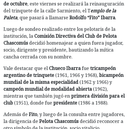
de octubre
, este viernes se realizará la reinauguración
del trinquete de la calle Sarmiento, el T
emplo de la
Paleta
, que pasará a llamarse
Rodolfo “Fito” Ibarra
.
Luego de sondeo realizado entre los pelotaris de la
institución, la
Comisión Directiva del Club de Pelota
Chascomús
decidió homenajear a quien fuera jugador,
socio, dirigente y presidente, bautizando la mítica
cancha cerrada con su nombre.
Vale destacar que el
Chueco Ibarra
fue
tricampeón
argentino
de trinquete
(1961, 1966 y 1968),
bicampeón
mundial de la misma especialidad
(1962 y 1966) y
campeón mundial de modalidad abierta
(1962),
mientras que también jugó en
primera división para el
club
(1951), donde fue
presidente
(1986 a 1988).
Además de
Fito
, y luego de la consulta entre jugadores,
la dirigencia de
Pelota Chascomús
decidió reconocer a
otro símbolo de la institución, socio vitalicio,