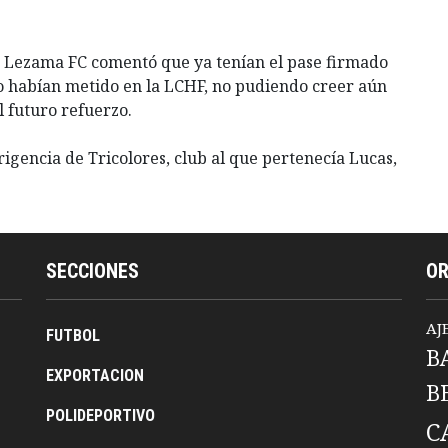
 Lezama FC comentó que ya tenían el pase firmado
 lo habían metido en la LCHF, no pudiendo creer aún
l futuro refuerzo.
dirigencia de Tricolores, club al que pertenecía Lucas,
SECCIONES
O
AJ
FUTBOL
B
EXPORTACION
B
POLIDEPORTIVO
C