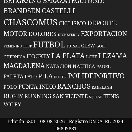
BELGRANO
BERAZATEGUI
BOXEO
BRANDSEN
CASTELLI
CHASCOMUS
DEPORTE
CICLISMO
EXPORTACION
MOTOR
DOLORES
ETCHEVERRY
FUTBOL
GLEW
FFBP
FUTSAL
GOLF
FEMENINO
LA PLATA
LEZAMA
HOCKEY
GUERNICA
LCHF
MAGDALENA
NATACION
NAUTICA
PADEL
POLIDEPORTIVO
PILA
PALETA
PATO
POKER
RANCHOS
PUNTA INDIO
POLO
RANELAGH
RUGBY
RUNNING
TENIS
SAN VICENTE
SQUASH
VOLEY
Edición 6801 - 08-08-2026 - Registro DNDA: RL-2024-
06809881