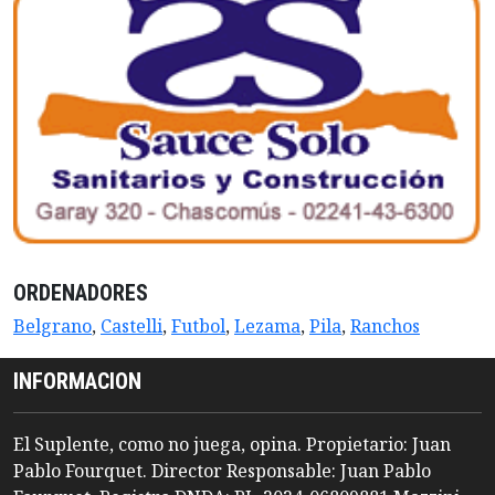
ORDENADORES
Belgrano
,
Castelli
,
Futbol
,
Lezama
,
Pila
,
Ranchos
INFORMACION
El Suplente, como no juega, opina. Propietario: Juan
Pablo Fourquet. Director Responsable: Juan Pablo