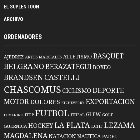
EL SUPLENTOON
ARCHIVO
ORDENADORES
BASQUET
ATLETISMO
AJEDREZ
ARTES MARCIALES
BELGRANO
BERAZATEGUI
BOXEO
BRANDSEN
CASTELLI
CHASCOMUS
DEPORTE
CICLISMO
EXPORTACION
MOTOR
DOLORES
ETCHEVERRY
FUTBOL
GLEW
FFBP
FUTSAL
GOLF
FEMENINO
LA PLATA
LEZAMA
HOCKEY
GUERNICA
LCHF
MAGDALENA
NATACION
NAUTICA
PADEL