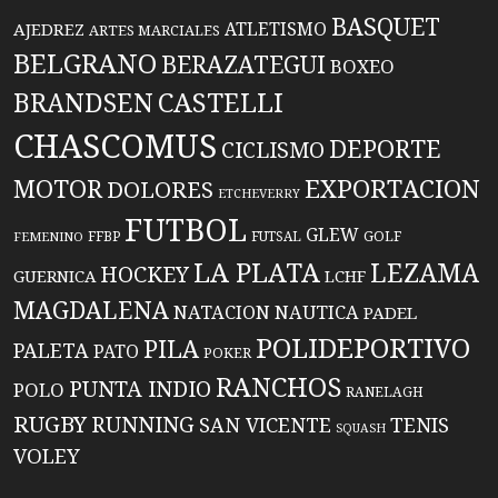
BASQUET
ATLETISMO
AJEDREZ
ARTES MARCIALES
BELGRANO
BERAZATEGUI
BOXEO
BRANDSEN
CASTELLI
CHASCOMUS
DEPORTE
CICLISMO
EXPORTACION
MOTOR
DOLORES
ETCHEVERRY
FUTBOL
GLEW
FFBP
FUTSAL
GOLF
FEMENINO
LA PLATA
LEZAMA
HOCKEY
GUERNICA
LCHF
MAGDALENA
NATACION
NAUTICA
PADEL
POLIDEPORTIVO
PILA
PALETA
PATO
POKER
RANCHOS
PUNTA INDIO
POLO
RANELAGH
RUGBY
RUNNING
TENIS
SAN VICENTE
SQUASH
VOLEY