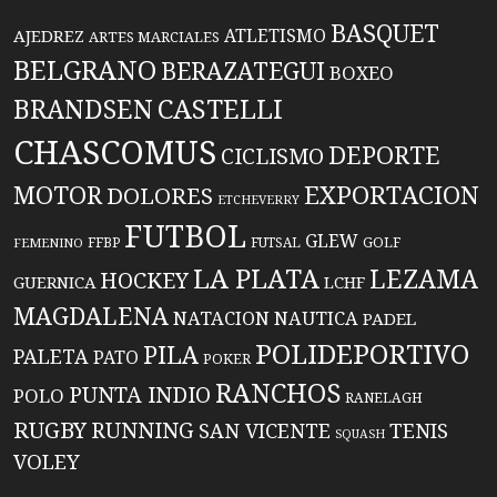
BASQUET
ATLETISMO
AJEDREZ
ARTES MARCIALES
BELGRANO
BERAZATEGUI
BOXEO
BRANDSEN
CASTELLI
CHASCOMUS
DEPORTE
CICLISMO
EXPORTACION
MOTOR
DOLORES
ETCHEVERRY
FUTBOL
GLEW
FFBP
FUTSAL
GOLF
FEMENINO
LA PLATA
LEZAMA
HOCKEY
GUERNICA
LCHF
MAGDALENA
NATACION
NAUTICA
PADEL
POLIDEPORTIVO
PILA
PALETA
PATO
POKER
RANCHOS
PUNTA INDIO
POLO
RANELAGH
RUGBY
RUNNING
TENIS
SAN VICENTE
SQUASH
VOLEY