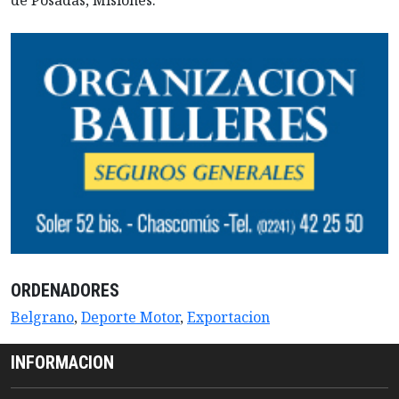
de Posadas, Misiones.
ORDENADORES
Belgrano
,
Deporte Motor
,
Exportacion
INFORMACION