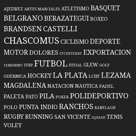
BASQUET
ATLETISMO
AJEDREZ
ARTES MARCIALES
BELGRANO
BERAZATEGUI
BOXEO
BRANDSEN
CASTELLI
CHASCOMUS
DEPORTE
CICLISMO
EXPORTACION
MOTOR
DOLORES
ETCHEVERRY
FUTBOL
GLEW
FFBP
FUTSAL
GOLF
FEMENINO
LA PLATA
LEZAMA
HOCKEY
GUERNICA
LCHF
MAGDALENA
NATACION
NAUTICA
PADEL
POLIDEPORTIVO
PILA
PALETA
PATO
POKER
RANCHOS
PUNTA INDIO
POLO
RANELAGH
RUGBY
RUNNING
TENIS
SAN VICENTE
SQUASH
VOLEY