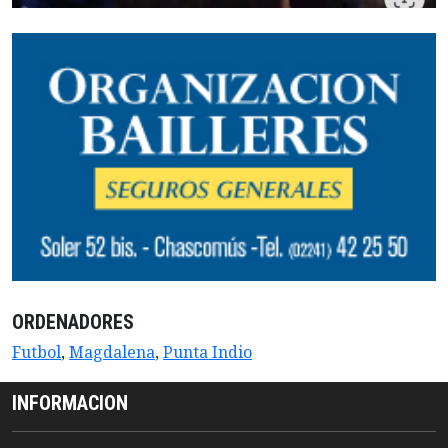
ORDENADORES
Futbol
,
Magdalena
,
Punta Indio
INFORMACION