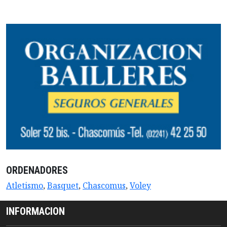
ORDENADORES
Atletismo
,
Basquet
,
Chascomus
,
Voley
INFORMACION