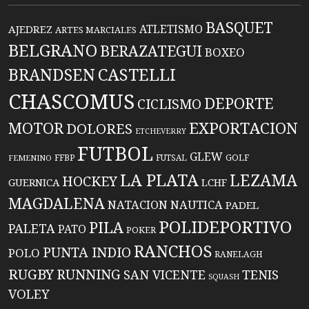
BASQUET
ATLETISMO
AJEDREZ
ARTES MARCIALES
BELGRANO
BERAZATEGUI
BOXEO
BRANDSEN
CASTELLI
CHASCOMUS
DEPORTE
CICLISMO
EXPORTACION
MOTOR
DOLORES
ETCHEVERRY
FUTBOL
GLEW
FFBP
FUTSAL
GOLF
FEMENINO
LA PLATA
LEZAMA
HOCKEY
GUERNICA
LCHF
MAGDALENA
NATACION
NAUTICA
PADEL
POLIDEPORTIVO
PILA
PALETA
PATO
POKER
RANCHOS
PUNTA INDIO
POLO
RANELAGH
RUGBY
RUNNING
TENIS
SAN VICENTE
SQUASH
VOLEY