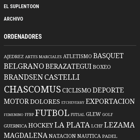
EL SUPLENTOON
ARCHIVO
ORDENADORES
BASQUET
ATLETISMO
AJEDREZ
ARTES MARCIALES
BELGRANO
BERAZATEGUI
BOXEO
BRANDSEN
CASTELLI
CHASCOMUS
DEPORTE
CICLISMO
EXPORTACION
MOTOR
DOLORES
ETCHEVERRY
FUTBOL
GLEW
FFBP
FUTSAL
GOLF
FEMENINO
LA PLATA
LEZAMA
HOCKEY
GUERNICA
LCHF
MAGDALENA
NATACION
NAUTICA
PADEL