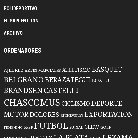
POLIDEPORTIVO
EL SUPLENTOON
ARCHIVO
ORDENADORES
BASQUET
ATLETISMO
AJEDREZ
ARTES MARCIALES
BELGRANO
BERAZATEGUI
BOXEO
BRANDSEN
CASTELLI
CHASCOMUS
DEPORTE
CICLISMO
EXPORTACION
MOTOR
DOLORES
ETCHEVERRY
FUTBOL
GLEW
FFBP
FUTSAL
GOLF
FEMENINO
LA PLATA
LEZAMA
HOCKEY