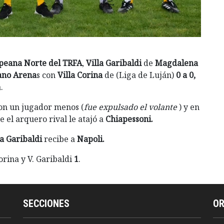
peana Norte del TRFA
,
Villa Garibaldi
de
Magdalena
ano Arena
s con
Villa Corina
de (Liga de Luján)
0 a 0,
.
on un jugador menos (
fue expulsado el volante
) y en
 el arquero rival le atajó a
Chiapessoni.
la Garibaldi
recibe a
Napoli.
Corina y V. Garibaldi
1
.
SECCIONES
O