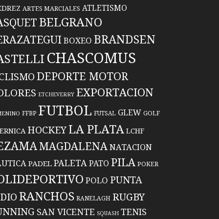
ATLETISMO
EDREZ
ARTES MARCIALES
BELGRANO
ASQUET
BRANDSEN
ERAZATEGUI
BOXEO
CHASCOMUS
ASTELLI
DEPORTE MOTOR
ICLISMO
EXPORTACION
OLORES
ETCHEVERRY
FUTBOL
GLEW
FFBP
FUTSAL
GOLF
MENINO
LA PLATA
HOCKEY
ERNICA
LCHF
EZAMA
MAGDALENA
NATACION
PILA
PALETA
UTICA
PATO
PADEL
POKER
OLIDEPORTIVO
PUNTA
POLO
RANCHOS
RUGBY
NDIO
RANELAGH
UNNING
TENIS
SAN VICENTE
SQUASH