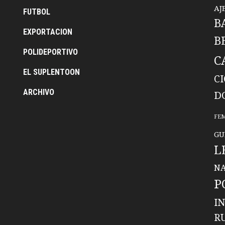
AJ
FUTBOL
B
EXPORTACION
B
POLIDEPORTIVO
C
EL SUPLENTOON
C
ARCHIVO
D
FE
GU
L
NA
P
I
R