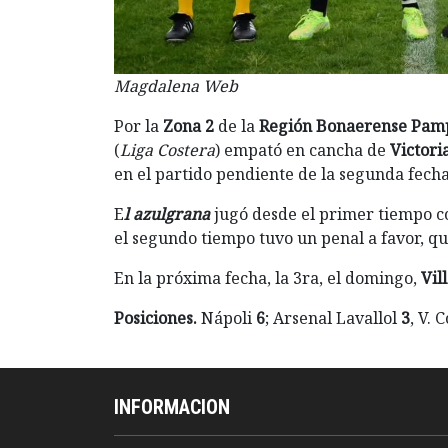
Magdalena Web
Por la
Zona 2
de la
Región Bonaerense Pam
(
Liga Costera
) empató en cancha de
Victori
en el partido pendiente de la segunda fecha
E
l azulgrana
jugó desde el primer tiempo c
el segundo tiempo tuvo un penal a favor, que
En la próxima fecha, la 3ra, el domingo,
Vil
Posiciones.
Nápoli
6
; Arsenal Lavallol
3
, V. 
INFORMACION