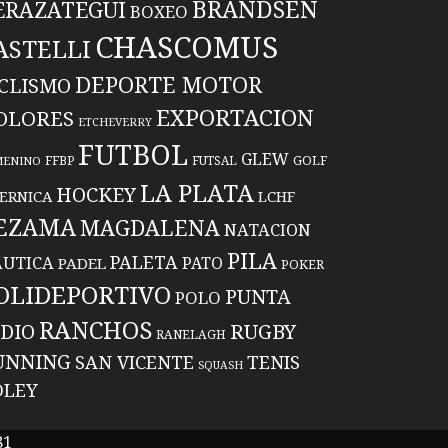
BRANDSEN
ERAZATEGUI
BOXEO
CHASCOMUS
ASTELLI
DEPORTE MOTOR
ICLISMO
EXPORTACION
OLORES
ETCHEVERRY
FUTBOL
GLEW
FFBP
FUTSAL
GOLF
MENINO
LA PLATA
HOCKEY
ERNICA
LCHF
EZAMA
MAGDALENA
NATACION
PILA
PALETA
UTICA
PATO
PADEL
POKER
OLIDEPORTIVO
PUNTA
POLO
RANCHOS
RUGBY
NDIO
RANELAGH
UNNING
TENIS
SAN VICENTE
SQUASH
OLEY
81