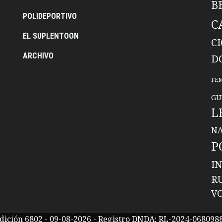
B
POLIDEPORTIVO
C
EL SUPLENTOON
C
ARCHIVO
D
FE
GU
L
NA
P
I
R
V
dición 6802 - 09-08-2026 - Registro DNDA: RL-2024-068098