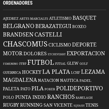
ORDENADORES
BASQUET
ATLETISMO
AJEDREZ
ARTES MARCIALES
BELGRANO
BERAZATEGUI
BOXEO
BRANDSEN
CASTELLI
CHASCOMUS
DEPORTE
CICLISMO
EXPORTACION
MOTOR
DOLORES
ETCHEVERRY
FUTBOL
GLEW
FFBP
FUTSAL
GOLF
FEMENINO
LA PLATA
LEZAMA
HOCKEY
GUERNICA
LCHF
MAGDALENA
NATACION
NAUTICA
PADEL
POLIDEPORTIVO
PILA
PALETA
PATO
POKER
RANCHOS
PUNTA INDIO
POLO
RANELAGH
RUGBY
RUNNING
TENIS
SAN VICENTE
SQUASH